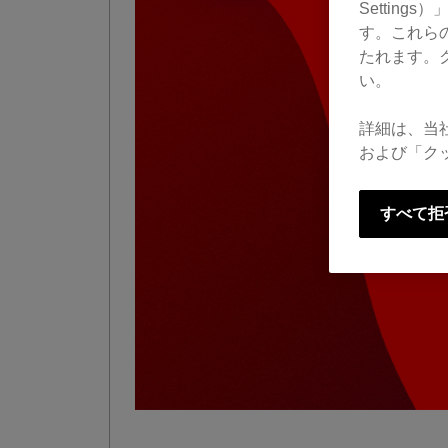
Settin
す。これら
たれます。
い。
詳細は、当
および「ク
すべて拒