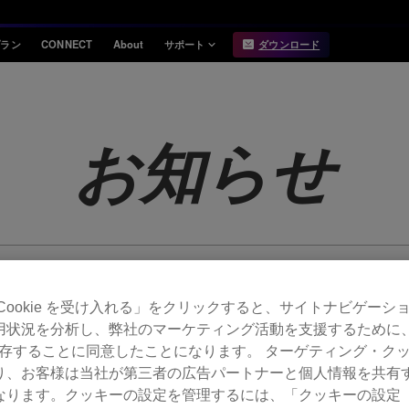
プラン
CONNECT
About
サポート
ダウンロード
インフォメーション
互換性
お知らせ
対応DJ機器
お知らせ
リリースノート
Hardware Unlock
機能対応表
USB Export
動作環境
Cookie を受け入れる」をクリックすると、サイトナビゲーシ
用状況を分析し、弊社のマーケティング活動を支援するために
 を保存することに同意したことになります。 ターゲティング・ク
り、お客様は当社が第三者の広告パートナーと個人情報を共有
ります。クッキーの設定を管理するには、「クッキーの設定（Co