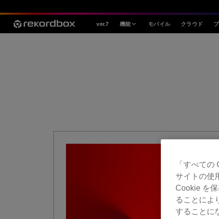
ver.7
機能
モバイル
クラウド
スタイル
House / Techno
Open Format
Mobile & Home
プロフェッショナル
「すべての 
サイトの使
Cookie
ることによ
することにな