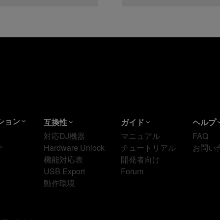
ション
互換性
ガイド
ヘルプ
対応DJ機器
マニュアル
FAQ
ト
Hardware Unlock
チュートリアル
お問い
機能対応表
開発者向け
USB Export
Forum
動作環境