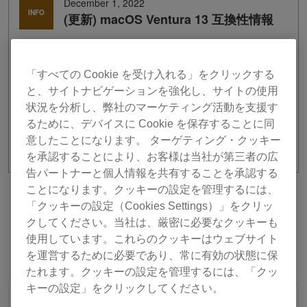
December 1, 2022
INFO
(更新) macOS Ventura 13 互換性情報
macOS Ventura にてソフトウェア、ハードウェア製品
の互換性確認が完了しました。
「すべての Cookie を受け入れる」をクリックする
と、サイトナビゲーションを強化し、サイトの使用
検証結果は
Pioneerdj.com
にてご確認ください。
状況を分析し、弊社のマーケティング活動を支援す
るために、デバイスに Cookie を保存することに同
意したことになります。 ターゲティング・クッキー
を承認することにより、お客様は当社が第三者の広
告パートナーと個人情報を共有することを承認する
ことになります。クッキーの設定を管理するには、
前へ
リストに戻る
次へ
「クッキーの設定（Cookies Settings）」をクリッ
クしてください。当社は、厳密に必要なクッキーも
使用しています。これらのクッキーはウェブサイト
を運営するために必要であり、常に有効の状態に保
たれます。クッキーの設定を管理するには、「クッ
キーの設定」をクリックしてください。