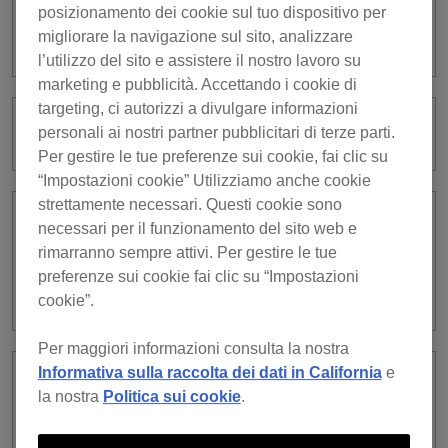
posizionamento dei cookie sul tuo dispositivo per
Che cos’è rekordbox Cloud Option 1TB
migliorare la navigazione sul sito, analizzare
powered by Dropbox?
l’utilizzo del sito e assistere il nostro lavoro su
marketing e pubblicità. Accettando i cookie di
targeting, ci autorizzi a divulgare informazioni
Che cos’è Cloud Option DJ team?
personali ai nostri partner pubblicitari di terze parti.
Per gestire le tue preferenze sui cookie, fai clic su
“Impostazioni cookie” Utilizziamo anche cookie
strettamente necessari. Questi cookie sono
Che tipo di pagamento si applica se
necessari per il funzionamento del sito web e
durante l’abbonamento al Piano
rimarranno sempre attivi. Per gestire le tue
Core/Piano Creative aggiungo la Cloud
preferenze sui cookie fai clic su “Impostazioni
Option?
cookie”.
Per maggiori informazioni consulta la nostra
Informativa sulla raccolta dei dati in California
e
Qual è la policy di Dropbox e
la nostra
Politica sui cookie
.
AlphaTheta corporation riguardo
l’accesso di terzi ai file personali?