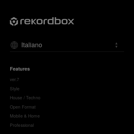
Italiano
Features
ver.7
Style
House / Techno
Open Format
Mobile & Home
Professional