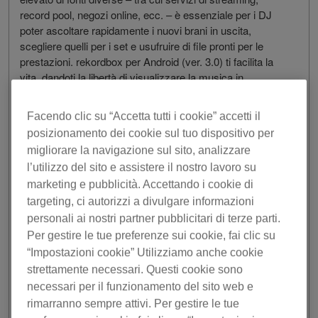
record pool, negozi online, ecc. – è essenziale per i DJ
poter ascoltare rapidamente i nuovi brani in uscita,
scegliere quelli per i set e usufruire di file pronti per le
prestazioni. rekordbox per Android (ver. 3.0) ti facilita la
vita, dandoti la libertà di visualizzare la musica in
anteprima, ascoltare il suono dei mix con altri brani della
libreria, creare punti di cue e trasferire tutto nella libreria
Facendo clic su “Accetta tutti i cookie” accetti il
principale di rekordbox, per essere pronto per il prossimo
posizionamento dei cookie sul tuo dispositivo per
spettacolo. Puoi fare tutto questo con una sola mano
migliorare la navigazione sul sito, analizzare
tramite il telefono a casa, in studio o in viaggio.
l’utilizzo del sito e assistere il nostro lavoro su
rekordbox per Android (ver. 3.0) può essere scaricato
marketing e pubblicità. Accettando i cookie di
gratuitamente, utilizzato per preparare la musica per le
targeting, ci autorizzi a divulgare informazioni
performance e sincronizzare manualmente brani e dati
personali ai nostri partner pubblicitari di terze parti.
nella libreria principale di rekordbox attraverso la stessa
Per gestire le tue preferenze sui cookie, fai clic su
rete locale, utilizzando Mobile Library Sync*1. Inoltre, se
“Impostazioni cookie” Utilizziamo anche cookie
desideri sincronizzare automaticamente la musica tra più
strettamente necessari. Questi cookie sono
dispositivi tramite qualsiasi rete, da qualsiasi luogo, puoi
necessari per il funzionamento del sito web e
utilizzare Cloud Library Sync con un piano di
rimarranno sempre attivi. Per gestire le tue
abbonamento Creative a rekordbox e un account