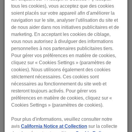
rekordbox pour Mac/Windows (ver. 6.6.4) de sa marque
tous les cookies), vous acceptez que des cookies
Pioneer DJ. Les améliorations les plus enthousiasmantes
soient placés sur votre appareil afin d'améliorer la
du logiciel, qui sera disponible cet été, comprennent la
navigation sur le site, analyser l'utilisation du site et
compatibilité avec le nouveau service de streaming bpm
de nous aider dans nos initiatives publicitaires et de
supreme, et la fonctions Cloud Analysis qui permet
marketing. En acceptant les cookies de ciblage,
d'analyser les nouveaux morceaux bien plus rapidement
vous nous autorisez à divulguer des informations
dans rekordbox.
personnelles à nos partenaires publicitaires tiers.
Pour gérer vos préférences en matière de cookies,
bpm supreme est le dernier service de streaming à être
compatible avec le logiciel rekordbox, qui prend
cliquez sur « Cookies Settings » (paramètres de
également en charge SoundCloud, Beatport Streaming,
cookies). Nous utilisons également des cookies
Beatsource Streaming et TIDAL.
strictement nécessaires. Ces cookies sont
nécessaires au fonctionnement du site web et
resteront toujours activés. Pour gérer vos
préférences en matière de cookies, cliquez sur «
Cookies Settings » (paramètres de cookies).
Pour plus d'informations, veuillez consulter notre
avis
California Notice at Collection
sur la collecte