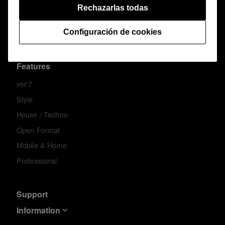
Rechazarlas todas
Español
Configuración de cookies
Features
ver.7
Style
House / Techno
Open Format
Mobile & Home
Professional
Support
Information