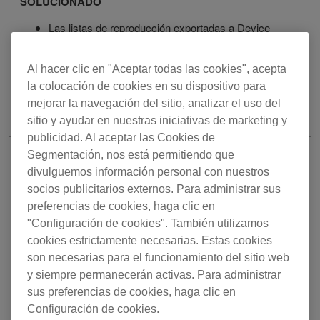
SOLUCIONADO
Las listas de reproducción exportadas a Device
Library Plus no siempre aparecían en el orden
correcto.
Al hacer clic en "Aceptar todas las cookies", acepta
la colocación de cookies en su dispositivo para
mejorar la navegación del sitio, analizar el uso del
sitio y ayudar en nuestras iniciativas de marketing y
publicidad. Al aceptar las Cookies de
Segmentación, nos está permitiendo que
Anterior
Volver a la lista
divulguemos información personal con nuestros
socios publicitarios externos. Para administrar sus
Siguiente
preferencias de cookies, haga clic en
"Configuración de cookies". También utilizamos
cookies estrictamente necesarias. Estas cookies
son necesarias para el funcionamiento del sitio web
y siempre permanecerán activas. Para administrar
sus preferencias de cookies, haga clic en
Configuración de cookies.