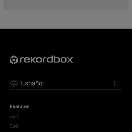
Español
Features
ver.7
Style