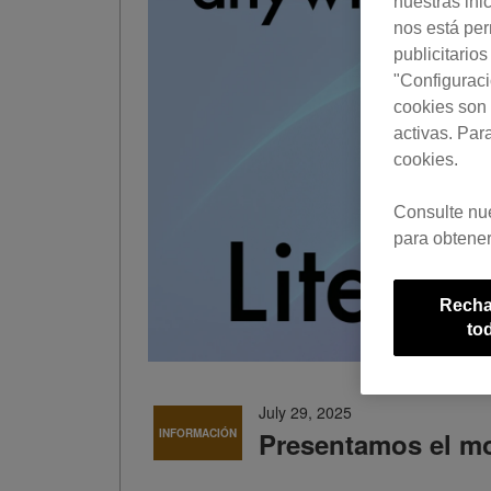
nuestras ini
nos está pe
publicitario
"Configuraci
cookies son 
activas. Par
cookies.
Consulte nu
para obtener
Recha
to
July 29, 2025
INFORMACIÓN
Presentamos el mo