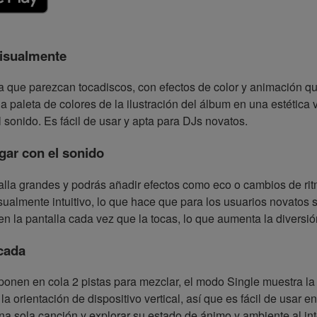
visualmente
a que parezcan tocadiscos, con efectos de color y animación qu
la paleta de colores de la ilustración del álbum en una estética 
 sonido. Es fácil de usar y apta para DJs novatos.
ugar con el sonido
alla grandes y podrás añadir efectos como eco o cambios de rit
ualmente intuitivo, lo que hace que para los usuarios novatos se
en la pantalla cada vez que la tocas, lo que aumenta la diversió
cada
ponen en cola 2 pistas para mezclar, el modo Single muestra la 
la orientación de dispositivo vertical, así que es fácil de usar
na sola canción y explorar su estado de ánimo y ambiente al int