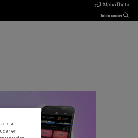
Inicia sesión
Guide
Help
Manual
FAQ
Tutorials
Inquiries
rekordbox for
Developers
Forum
s en su
yudar en