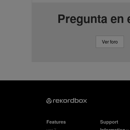
Pregunta en e
Ver foro
Features
Support
ver.7
Information