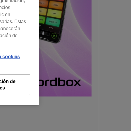
egmentación,
ocios
lic en
sarias. Estas
rmanecerán
ración de
de cookies
ción de
ies