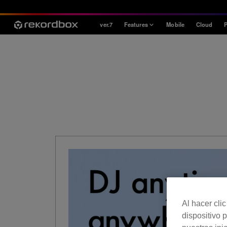
ver.7
Features
Mobile
Cloud
P
Style
House / Techno
Open Format
Mobile & Home
Professional
Al hacer cli
dispositivo p