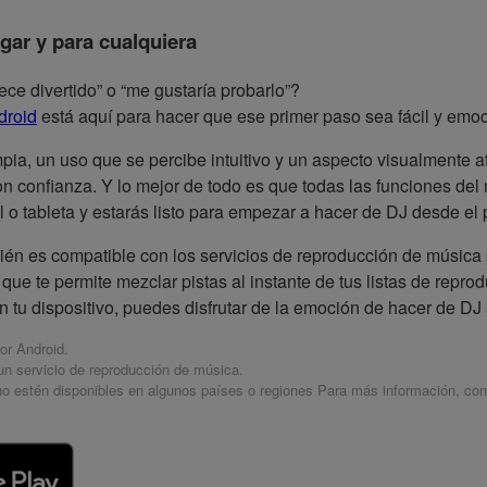
gar y para cualquiera
e divertido” o “me gustaría probarlo”?
droid
está aquí para hacer que ese primer paso sea fácil y emo
pia, un uso que se percibe intuitivo y un aspecto visualmente a
 confianza. Y lo mejor de todo es que todas las funciones del
l o tableta y estarás listo para empezar a hacer de DJ desde el 
bién es compatible con los servicios de reproducción de música
e te permite mezclar pistas al instante de tus listas de reprod
tu dispositivo, puedes disfrutar de la emoción de hacer de DJ s
or Android.
 un servicio de reproducción de música.
o estén disponibles en algunos países o regiones Para más información, con