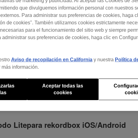
ciativas de marketing y publicidad. Al aceptar las Cookies de S
rmitiendo que divulguemos información personal con nuestros s
s externos. Para administrar sus preferencias de cookies, haga c
ón de cookies". También utilizamos cookies estrictamente nece
necesarias para el funcionamiento del sitio web y siempre pe
a administrar sus preferencias de cookies, haga clic en Configu
estro
Aviso de recopilación en California
y nuestra
Política 
 más información.
zarlas
Aceptar todas las
Configura
das
cookies
cook
do Litepara rekordbox iOS/Android