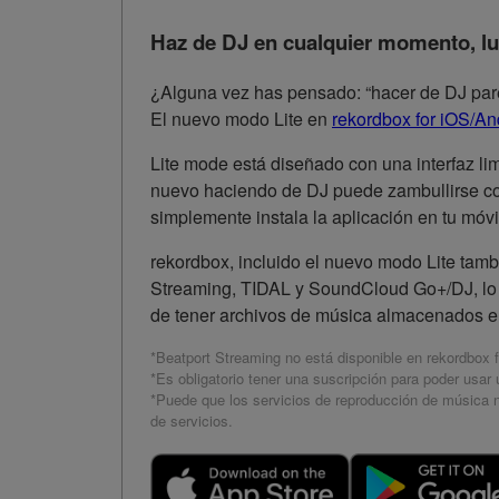
Haz de DJ en cualquier momento, lu
¿Alguna vez has pensado: “hacer de DJ parec
El nuevo modo Lite en
rekordbox for iOS/An
Lite mode está diseñado con una interfaz lim
nuevo haciendo de DJ puede zambullirse con
simplemente instala la aplicación en tu móvi
rekordbox, incluido el nuevo modo Lite tam
Streaming, TIDAL y SoundCloud Go+/DJ, lo qu
de tener archivos de música almacenados en 
*Beatport Streaming no está disponible en rekordbox f
*Es obligatorio tener una suscripción para poder usar
*Puede que los servicios de reproducción de música n
de servicios.