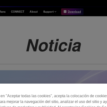
lans
CONNECT
About
Support
Download
Information
Compatibility
Information
Compatible DJ units
Noticia
Release Notes
Hardware Unlock
Hardware Diagrams
USB Export
System
Requirements
c en "Aceptar todas las cookies", acepta la colocación de cookie
ara mejorar la navegación del sitio, analizar el uso del sitio y a