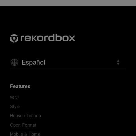
Español
Features
ver.7
Style
House / Techno
Open Format
Mobile & Home