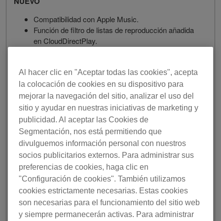
NUEVO
Compatibilidad con Apple Music.
Función de filtro de listas de reproducción añadida
en CloudDirectPlay.
Nueva función Cloud Export.
Consulte las
FAQ
para obtener más información.
Al hacer clic en "Aceptar todas las cookies", acepta
MEJORADO
la colocación de cookies en su dispositivo para
mejorar la navegación del sitio, analizar el uso del
En macOS, se ha incluido software de controlador
sitio y ayudar en nuestras iniciativas de marketing y
para interfaces DMX (software de controlador FTDI
publicidad. Al aceptar las Cookies de
d2xx).
Segmentación, nos está permitiendo que
SOLUCIONADO
divulguemos información personal con nuestros
socios publicitarios externos. Para administrar sus
Corrección de errores y mejoras de estabilidad.
preferencias de cookies, haga clic en
CAMBIO
"Configuración de cookies". También utilizamos
cookies estrictamente necesarias. Estas cookies
Cloud Library Sync con hasta 20 pistas disponible
son necesarias para el funcionamiento del sitio web
ahora gratis.
y siempre permanecerán activas. Para administrar