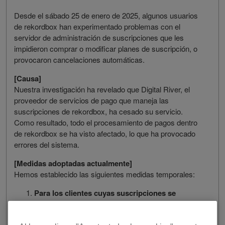
Desde el sábado 25 de enero de 2025, algunos usuarios
de rekordbox han experimentado problemas con el
servidor de administración de suscripciones que les
impidieron comprar o modificar planes de suscripción, o
provocaron cancelaciones automáticas.
[Causa]
Nuestra investigación ha revelado que Digital River, el
proveedor de servicios de pago que maneja las
suscripciones de rekordbox, ha cesado su servicio.
Como resultado, todo el procesamiento de pagos dentro
de rekordbox se ha visto afectado, lo que ha provocado
errores del sistema.
[Medidas adoptadas actualmente]
Hemos establecido las siguientes medidas temporales:
Para los clientes cuyas suscripciones se
cancelaron automáticamente
Hemos ampliado el período del contrato en el