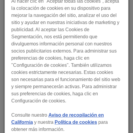
sistema para garantizar que pueda continuar
Al hacer clic en "Aceptar todas las cookies", acepta
usando su plan de suscripción existente más allá
la colocación de cookies en su dispositivo para
de la fecha de vencimiento original.
mejorar la navegación del sitio, analizar el uso del
sitio y ayudar en nuestras iniciativas de marketing y
Para los clientes que no pueden cancelar su
publicidad. Al aceptar las Cookies de
suscripción
Segmentación, nos está permitiendo que
Debido al proceso de extensión de contrato,
algunos usuarios experimentaron problemas que
divulguemos información personal con nuestros
les impidieron cancelar sus suscripciones.
Este
socios publicitarios externos. Para administrar sus
problema se resolvió el lunes 17 de febrero de
preferencias de cookies, haga clic en
2025.
"Configuración de cookies". También utilizamos
cookies estrictamente necesarias. Estas cookies
son necesarias para el funcionamiento del sitio web
Para los clientes que deseen continuar con su
y siempre permanecerán activas. Para administrar
plan actual
sus preferencias de cookies, haga clic en
No es necesario realizar ninguna acción. Puede
Configuración de cookies.
continuar utilizando su plan de suscripción actual.
Una vez que se restablezca el sistema de pago,
cobraremos las tarifas pendientes de pago que no
Consulte nuestro
Aviso de recopilación en
pudieron procesarse durante el fallo del sistema.
California
y nuestra
Política de cookies
para
obtener más información.
Para los clientes que deseen cancelar su