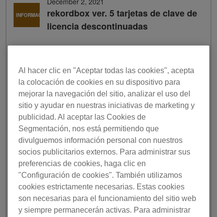
December 2, 2021
rekordbox ver. 5 tarjetas de clave de
INFORMACIÓN
licencia descontinuadas
La última versión de nuestra aplicación DJ, rekordbox
ver. 6 o posterior, no necesita activarse con una clave de
Al hacer clic en "Aceptar todas las cookies", acepta
licencia. Por lo tanto, la tarjeta de clave de licencia para
la colocación de cookies en su dispositivo para
rekordbox ver. 5, que estaba previamente empaquetada
mejorar la navegación del sitio, analizar el uso del
con los productos seleccionados, ya no se incluirá con el
nuevo hardware fabricado.
sitio y ayudar en nuestras iniciativas de marketing y
publicidad. Al aceptar las Cookies de
Esto significa que parte de la información sobre la tarjeta
Segmentación, nos está permitiendo que
de clave de licencia o la clave de licencia descrita en el
divulguemos información personal con nuestros
manual de instrucciones y/o en el embalaje de estos
socios publicitarios externos. Para administrar sus
productos ya no es relevante. Sin embargo, ten la
preferencias de cookies, haga clic en
seguridad de que puedes seguir utilizando todas las
"Configuración de cookies". También utilizamos
funciones de rekordbox ver. 5 de forma gratuita
conectando el producto a la última versión de rekordbox.
cookies estrictamente necesarias. Estas cookies
son necesarias para el funcionamiento del sitio web
Para obtener más información, visita
la página de
y siempre permanecerán activas. Para administrar
preguntas frecuentes.