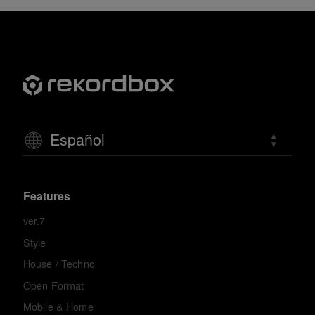
Español
Features
ver.7
Style
House / Techno
Open Format
Mobile & Home