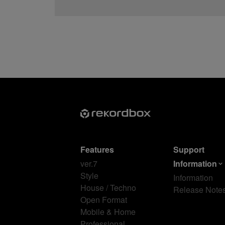
Features
Support
ver.7
Information
Style
Information
House / Techno
Release Note
Open Format
Mobile & Home
Professional