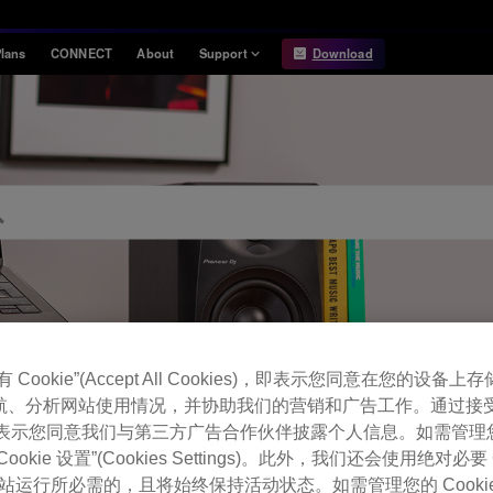
lans
CONNECT
About
Support
Download
Information
Compatibility
Information
Compatible DJ units
Release Notes
Hardware Unlock
Hardware Diagrams
USB Export
System
Requirements
Cookie”(Accept All Cookies)，即表示您同意在您的设备上存储
航、分析网站使用情况，并协助我们的营销和广告工作。通过接
，即表示您同意我们与第三方广告合作伙伴披露个人信息。如需管理您的 
FAQ
okie 设置”(Cookies Settings)。此外，我们还会使用绝对必要 
 是网站运行所必需的，且将始终保持活动状态。如需管理您的 Cooki