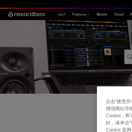
ver.7
Features
Mobile
Cloud
P
Style
House / Techno
Open Format
Mobile & Home
Professional
点击“接受所有 
增强网站导
Cookie
好，请单击“Co
Cookie