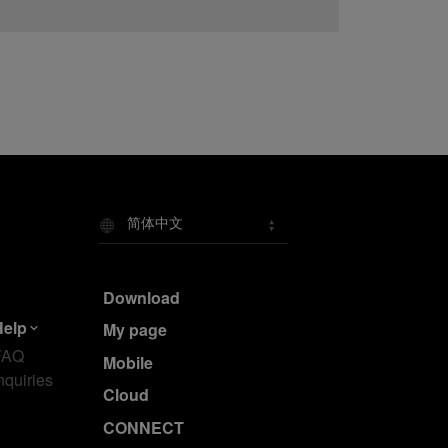
简体中文
Download
Help
My page
FAQ
Mobile
nquiries
Cloud
CONNECT