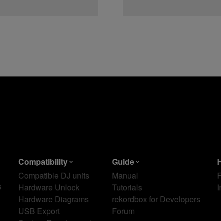
Compatibility
Guide
Compatible DJ units
Manual
s
Hardware Unlock
Tutorials
I
Hardware Diagrams
rekordbox for Developers
USB Export
Forum