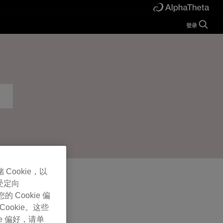
登录
Guide
Help
Manual
FAQ
Tutorials
Inquiries
rekordbox for
Developers
Forum
 Cookie，以
受定向
Cookie 偏
Cookie。这些
e 偏好，请单