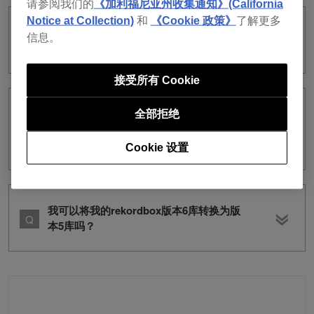
请参阅我们的
《加利福尼亚州收集通知》(California
Notice at Collection)
和
《Cookie 政策》
了解更多
在更新到版本 6 后，我是否必须再次设定
信息。
cue 点和节拍位置到我的曲目？
接受所有 Cookie
我用一个空库启动了版本6的rekordbox。
全部拒绝
我如何从版本5（或更低版本）转换我的
库，并在启动版本6后导入它？
Cookie 设置
我可以将我的rekordbox版本6库转换为版
本5库吗？