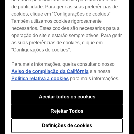
Português
de publicidade. Para gerir as suas preferências de
cookies, clique em “Configurações de cookies”.
Também utilizamos cookies rigorosamente
necessários. Estes cookies são necessários para a
Features
operação do site e estarão sempre ativos. Para gerir
as suas preferências de cookies, clique em
ver.7
“Configurações de cookies”.
Style
House / Techno
Para mais informações, queira consultar o nosso
Open Format
Aviso de compilação da Califórnia
e a nossa
Política relativa a cookies
para mais informações.
Mobile & Home
Professional
Aceitar todos os cookies
Support
Rejeitar Todos
Information
Definições de cookies
Information