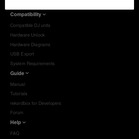
Release Notes
Compatibility
Compatible DJ units
Hardware Unlock
Hardware Diagrams
USB Export
System Requirements
Guide
Manual
Tutorials
rekordbox for Developers
Forum
Help
FAQ