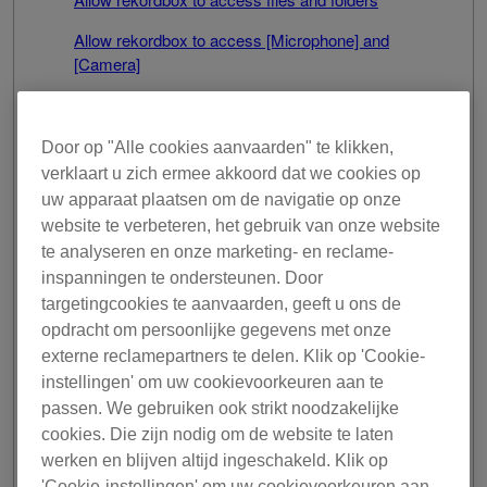
Allow rekordbox to access [Microphone] and
[Camera]
Allow rekordbox to find devices on local networks
macOS Sonoma 14
Door op "Alle cookies aanvaarden" te klikken,
verklaart u zich ermee akkoord dat we cookies op
Allow rekordbox to access files and folders
uw apparaat plaatsen om de navigatie op onze
Allow rekordbox to access [Microphone] and
website te verbeteren, het gebruik van onze website
[Camera]
te analyseren en onze marketing- en reclame-
inspanningen te ondersteunen. Door
macOS Ventura 13
targetingcookies te aanvaarden, geeft u ons de
Allow rekordbox to access files and folders
opdracht om persoonlijke gegevens met onze
externe reclamepartners te delen. Klik op 'Cookie-
Allow rekordbox to access [Microphone] and
instellingen' om uw cookievoorkeuren aan te
[Camera]
passen. We gebruiken ook strikt noodzakelijke
cookies. Die zijn nodig om de website te laten
werken en blijven altijd ingeschakeld. Klik op
'Cookie-instellingen' om uw cookievoorkeuren aan