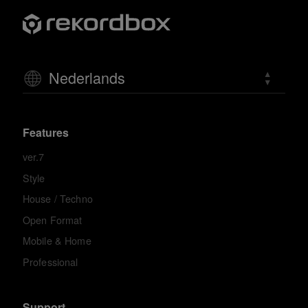
Nederlands
Features
ver.7
Style
House / Techno
Open Format
Mobile & Home
Professional
Support