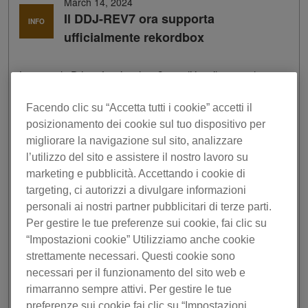
March 14, 2024
Il DDJ-REV7 ora supporta
INFO
ufficialmente rekordbox
La console DJ professionale a 2 canali in stile scratch
DDJ-REV7
è ora ufficialmente compatibile con rekordbox
per Mac/Windows.
Facendo clic su “Accetta tutti i cookie” accetti il
posizionamento dei cookie sul tuo dispositivo per
Con le jog wheel motorizzate che includono l’On Jog
migliorare la navigazione sul sito, analizzare
Display, il DDJ-REV7 ti permette di suonare come se
l’utilizzo del sito e assistere il nostro lavoro su
stessi usando un giradischi.
marketing e pubblicità. Accettando i cookie di
Con questo aggiornamento, ORA il DDJ-REV7 supporta
targeting, ci autorizzi a divulgare informazioni
rekordbox. Oltre alle funzionalità uniche della console per
personali ai nostri partner pubblicitari di terze parti.
lo scratching e il mixaggio, la funzione Track Separation
Per gestire le tue preferenze sui cookie, fai clic su
consente performance innovative e creative.
“Impostazioni cookie” Utilizziamo anche cookie
Per utilizzare il DDJ-REV7 con rekordbox, dovrai
strettamente necessari. Questi cookie sono
aggiornare il firmware della console alla versione più
necessari per il funzionamento del sito web e
recente e installare l’ultima versione di rekordbox sul
rimarranno sempre attivi. Per gestire le tue
PC/Mac, oltre al software del driver del DDJ-REV7 se
preferenze sui cookie fai clic su “Impostazioni