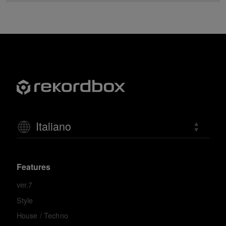
Italiano
Features
ver.7
Style
House / Techno