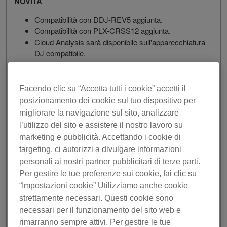
NOVITÀ
Compatibilità con DDJ-REV5 aggiunta.
Compatibilità con PLX-CRSS12 aggiunta.
Cloud Analysis sarà disponibile sull'apparecchiatura
DJ compatibile.
Per abilitarlo, connettere il dispositivo di
archiviazione USB/scheda di memoria SD
autenticata su rekordbox all'apparecchiatura DJ.
Facendo clic su “Accetta tutti i cookie” accetti il
Nota:
posizionamento dei cookie sul tuo dispositivo per
＊Per ulteriori informazioni su Cloud Analysis,
migliorare la navigazione sul sito, analizzare
consultare le
FAQ
.
l’utilizzo del sito e assistere il nostro lavoro su
＊Per l'apparecchiatura DJ compatibile, consultare
marketing e pubblicità. Accettando i cookie di
le
FAQ
.
targeting, ci autorizzi a divulgare informazioni
Aggiunta l'opzione 45 rpm per la velocità di
personali ai nostri partner pubblicitari di terze parti.
rotazione JOG di DVS.
Per gestire le tue preferenze sui cookie, fai clic su
È stata aggiunta la possibilità di caricare i primi 16
brani in una playlist su un sampler bank.
“Impostazioni cookie” Utilizziamo anche cookie
strettamente necessari. Questi cookie sono
MIGLIORIA
necessari per il funzionamento del sito web e
rimarranno sempre attivi. Per gestire le tue
I brani nei sampler slot sono ora intercambiabili