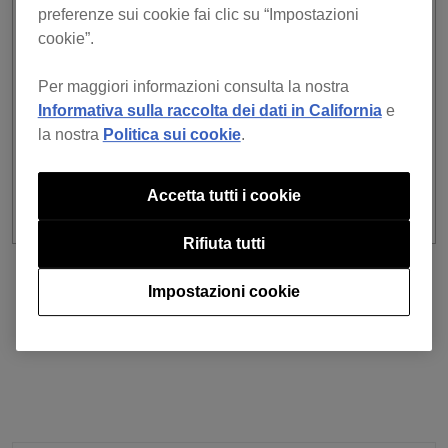
mediante funzione di trascinamento.
preferenze sui cookie fai clic su “Impostazioni
cookie”.
PROBLEMI RISOLTI
Per maggiori informazioni consulta la nostra
Occasionalmente impossibile accedere a
Beatport/Beatsource.
Informativa sulla raccolta dei dati in California
e
Stabilità migliorata e riparati altri guasti minori.
la nostra
Politica sui cookie
.
Accetta tutti i cookie
Rifiuta tutti
precedente
Torna all'elenco
Impostazioni cookie
prossimo