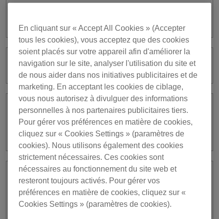
Comment puis-je utiliser la fonction
d’éclairage?
En cliquant sur « Accept All Cookies » (Accepter
tous les cookies), vous acceptez que des cookies
soient placés sur votre appareil afin d'améliorer la
navigation sur le site, analyser l'utilisation du site et
Qu’est-ce que [Mood]?
de nous aider dans nos initiatives publicitaires et de
marketing. En acceptant les cookies de ciblage,
vous nous autorisez à divulguer des informations
personnelles à nos partenaires publicitaires tiers.
Quels types d’appareils d’éclairage
sont pris en charge en mode
Pour gérer vos préférences en matière de cookies,
LIGHTING?
cliquez sur « Cookies Settings » (paramètres de
cookies). Nous utilisons également des cookies
strictement nécessaires. Ces cookies sont
nécessaires au fonctionnement du site web et
Après avoir modifié la [Macro] d’un
resteront toujours activés. Pour gérer vos
morceau à l’aide de [MACRO EDITOR],
préférences en matière de cookies, cliquez sur «
puis-je changer de [Scène] ou de
Cookies Settings » (paramètres de cookies).
[Bank] ?