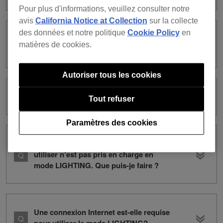
Pour plus d'informations, veuillez consulter notre
avis
California Notice at Collection
sur la collecte
des données et notre politique
Cookie Policy
en
Puis-je avoir plusieurs attributions
matières de cookies.
DMX ?
Autoriser tous les cookies
Qu’est-ce que le contrôle direct DMX ?
Tout refuser
Paramètres des cookies
L’appareil d’éclairage que je veux
utiliser n’est pas pris en charge en
mode LIGHTING. Que puis-je faire ?
Une connexion Internet est-elle requise