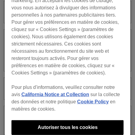
marketing. En acceptant les cookies de ciblage,
vous nous autorisez à divulguer des informations
Qu’est-ce que Cloud Library Sync ?
personnelles à nos partenaires publicitaires tiers.
Pour gérer vos préférences en matière de cookies,
cliquez sur « Cookies Settings » (paramètres de
cookies). Nous utilisons également des cookies
Après le chargement d’un morceau via
strictement nécessaires. Ces cookies sont
rekordbox, je ne parviens pas à lire le
nécessaires au fonctionnement du site web et
morceau avec l’application
resteront toujours activés. Pour gérer vos
iTunes/Apple Music.
préférences en matière de cookies, cliquez sur «
Cookies Settings » (paramètres de cookies).
Pour plus d'informations, veuillez consulter notre
Qu’est-ce que Library Sync ?
avis
California Notice at Collection
sur la collecte
des données et notre politique
Cookie Policy
en
matières de cookies.
Puis-je utiliser Google Drive for
desktop ?
Autoriser tous les cookies