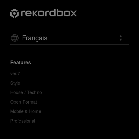
Français
Features
ver.7
Style
House / Techno
Open Format
Mobile & Home
Professional