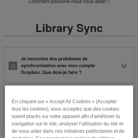
Comment pouvons-nous vous aider ?
Library Sync
Je rencontre des problèmes de
synchronisation avec mon compte
Dropbox. Que dois-je faire ?
Lorsque je synchronisais plusieurs
En cliquant sur « Accept All Cookies » (Accepter
dispositifs à l’aide de Cloud Library
tous les cookies), vous acceptez que des cookies
Sync, le même morceau s’affichait
soient placés sur votre appareil afin d'améliorer la
deux fois dans la liste des morceaux.
navigation sur le site, analyser l'utilisation du site et
de nous aider dans nos initiatives publicitaires et de