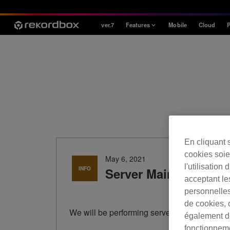
ver.7
Features
Mobile
Cloud
P
Style
House / Techno
Open Format
Mobile & Home
Professional
En cliquant 
cookies soien
May 6, 2021
l'utilisation
INFO
Server Maintenance 
acceptant le
personnelles
de cookies, 
We will be performing server maintenance 
également de
fonctionneme