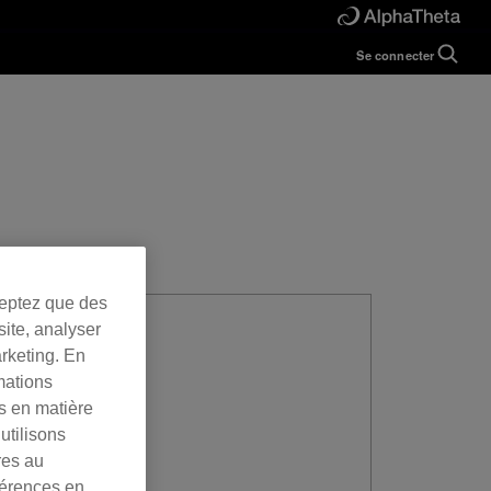
Se connecter
Guide
Help
Manual
FAQ
Tutorials
Inquiries
rekordbox for
Developers
Forum
ceptez que des
site, analyser
arketing. En
mations
es en matière
utilisons
res au
férences en