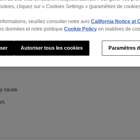
 be able to
ookies, cliquez sur « Cookies Settings » (paramètres de cookies
kordbox ver. 6 subscription plan and
informations, veuillez consulter notre avis
California Notice at 
 subscription license.
des données et notre politique
Cookie Policy
en matières de coo
user
Autoriser tous les cookies
Paramètres d
y cause.
rt.