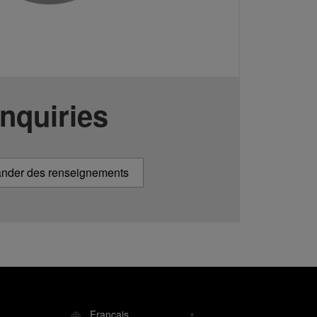
Inquiries
der des renseignements
Français