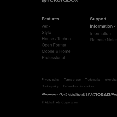
Features
Support
ver.7
Information
Style
Information
House / Techno
Release Note
Open Format
Mobile & Home
Professional
Privacy policy
Terms of use
Trademarks
rekordb
Cookie policy
Paramètres des cookies
© AlphaTheta Corporation