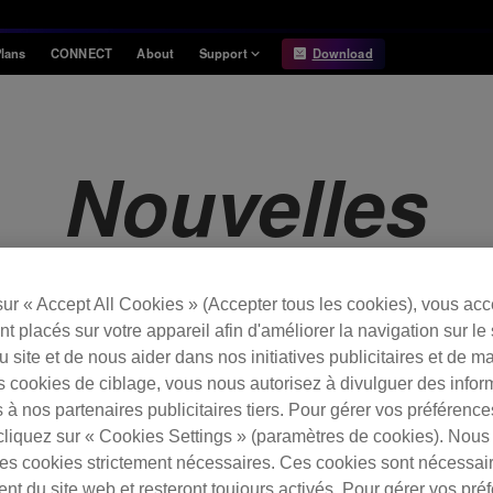
lans
CONNECT
About
Support
Download
Information
Compatibility
Information
Compatible DJ units
Nouvelles
Release Notes
Hardware Unlock
Hardware Diagrams
USB Export
System
Requirements
sur « Accept All Cookies » (Accepter tous les cookies), vous ac
t placés sur votre appareil afin d'améliorer la navigation sur le 
 du site et de nous aider dans nos initiatives publicitaires et de m
Notice for rekordbox.com
s cookies de ciblage, vous nous autorisez à divulguer des infor
 à nos partenaires publicitaires tiers. Pour gérer vos préférenc
cliquez sur « Cookies Settings » (paramètres de cookies). Nous 
on rekordbox.com.
s cookies strictement nécessaires. Ces cookies sont nécessai
nt du site web et resteront toujours activés. Pour gérer vos pré