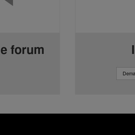
le forum
Deman