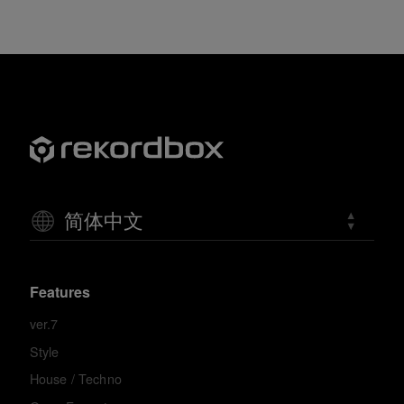
简体中文
Features
ver.7
Style
House / Techno