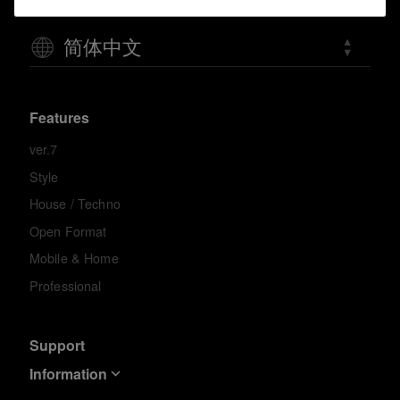
简体中文
Features
ver.7
Style
House / Techno
Open Format
Mobile & Home
Professional
Support
Information