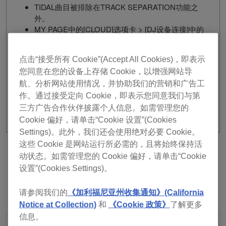
TIDAL曲目被排除在TRACK SEPARATION功能之
外。
MY PAGE中的[CLOUD]选项卡 > [DJ设备连接]中的
[使用设备身份验证]的默认值更改为开启。
修复
点击“接受所有 Cookie”(Accept All Cookies)，即表示
您同意在您的设备上存储 Cookie，以增强网站导
错误修复和稳定性改进。
航、分析网站使用情况，并协助我们的营销和广告工
作。通过接受定向 Cookie，即表示您同意我们与第
三方广告合作伙伴披露个人信息。如需管理您的
Cookie 偏好，请单击“Cookie 设置”(Cookies
Settings)。此外，我们还会使用绝对必要 Cookie。
这些 Cookie 是网站运行所必需的，且将始终保持活
上一个
返回清单
下一个
动状态。如需管理您的 Cookie 偏好，请单击“Cookie
设置”(Cookies Settings)。
请参阅我们的
《加利福尼亚州收集通知》(California
Notice at Collection)
和
《Cookie 政策》
了解更多
信息。