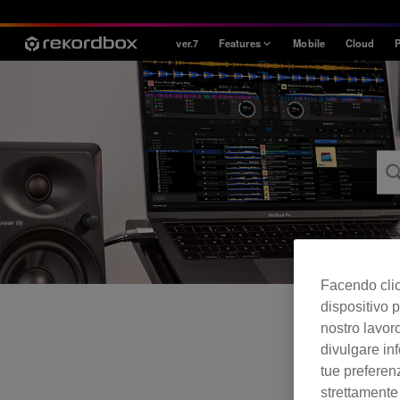
ver.7
Features
Mobile
Cloud
P
Style
House / Techno
Open Format
Mobile & Home
Professional
Facendo clic 
dispositivo p
nostro lavoro
divulgare inf
tue preferen
strettamente