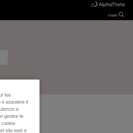
Login
Guide
Help
Manual
FAQ
Tutorials
Inquiries
rekordbox for
Developers
Forum
ul tuo
 e assistere il
utorizzi a
er gestire le
e cookie
el sito web e