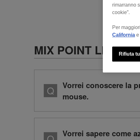
rimarranno se
cookie”.
Per maggiori
California
e 
MIX POINT LINK
Rifiuta tu
Vorrei conoscere la p
mouse.
Vorrei sapere come a