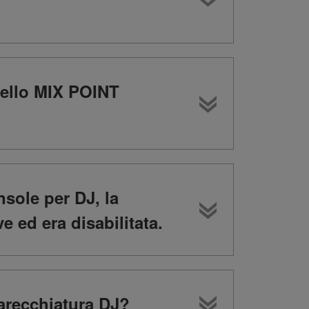
nello MIX POINT
sole per DJ, la
 ed era disabilitata.
arecchiatura DJ?