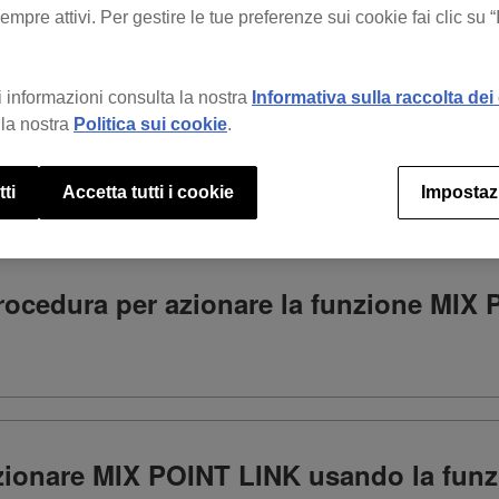
mpre attivi. Per gestire le tue preferenze sui cookie fai clic su 
Per cosa ti serve aiuto?
 informazioni consulta la nostra
Informativa sulla raccolta dei 
la nostra
Politica sui cookie
.
tti
Accetta tutti i cookie
Impostaz
rocedura per azionare la funzione MIX 
zionare MIX POINT LINK usando la fun