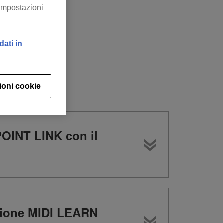
“Impostazioni
dati in
ioni cookie
POINT LINK con il
zione MIDI LEARN