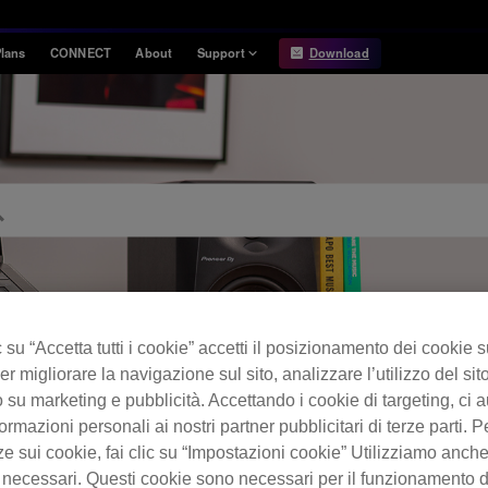
lans
CONNECT
About
Support
Download
Information
Compatibility
Information
Compatible DJ units
Release Notes
Hardware Unlock
Hardware Diagrams
USB Export
System
Requirements
su “Accetta tutti i cookie” accetti il posizionamento dei cookie s
er migliorare la navigazione sul sito, analizzare l’utilizzo del sito
 su marketing e pubblicità. Accettando i cookie di targeting, ci a
ormazioni personali ai nostri partner pubblicitari di terze parti. P
FAQ
ze sui cookie, fai clic su “Impostazioni cookie” Utilizziamo anch
 necessari. Questi cookie sono necessari per il funzionamento d