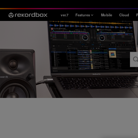
ver.7
Features
Mobile
Cloud
P
Style
House / Techno
Open Format
Mobile & Home
Professional