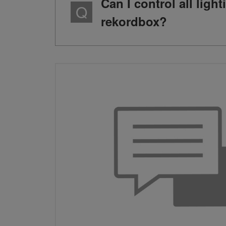
Can I control all ligh
rekordbox?