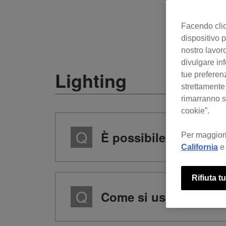
Facendo clic 
dispositivo p
nostro lavoro
divulgare inf
Lighting
tue preferen
strettamente
rimarranno se
cookie”.
È possibile controllar
Per maggiori
California
e 
Rifiuta tu
Come si usa la funzio