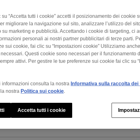
su “Accetta tutti i cookie” accetti il posizionamento dei cookie s
Per cosa ti serve aiuto?
er migliorare la navigazione sul sito, analizzare l’utilizzo del sito
 su marketing e pubblicità. Accettando i cookie di targeting, ci a
ormazioni personali ai nostri partner pubblicitari di terze parti. P
ze sui cookie, fai clic su “Impostazioni cookie” Utilizziamo anch
 necessari. Questi cookie sono necessari per il funzionamento d
mpre attivi. Per gestire le tue preferenze sui cookie fai clic su 
e l’illuminazione da un controller?
 informazioni consulta la nostra
Informativa sulla raccolta dei 
la nostra
Politica sui cookie
.
tti
Accetta tutti i cookie
Impostaz
ne di illuminazione?