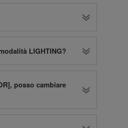
a modalità LIGHTING?
OR], posso cambiare