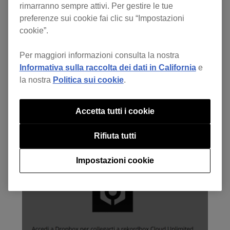
rimarranno sempre attivi. Per gestire le tue
preferenze sui cookie fai clic su “Impostazioni
cookie”.
Per maggiori informazioni consulta la nostra
Fai clic sulla casella per accettare il Contratto di licenza
Informativa sulla raccolta dei dati in California
e
software con l’utente finale e premi il pulsante [Next]
la nostra
Politica sui cookie
.
(Avanti) in Cloud Settings (Impostazioni cloud) nella
pagina My Page di rekordbox.com.
Accetta tutti i cookie
Rifiuta tutti
Impostazioni cookie