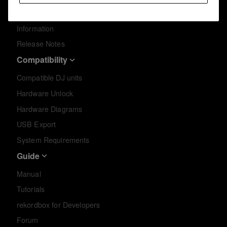
Information
Information
Release Notes
Compatibility
Compatible DJ units
Hardware Unlock
Hardware Diagrams
USB Export
System Requirements
Guide
Manual
Tutorials
rekordbox for Developers
Forum