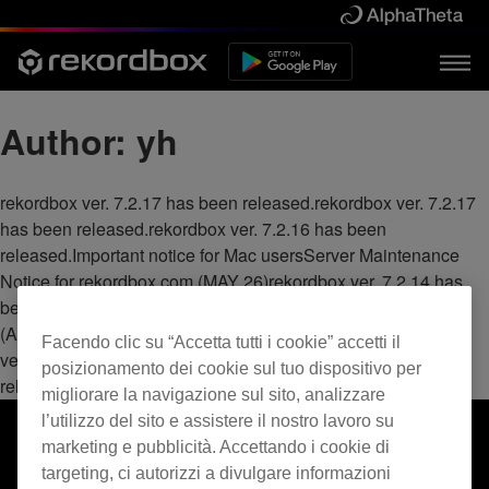
Author:
yh
rekordbox ver. 7.2.17 has been released.rekordbox ver. 7.2.17
has been released.rekordbox ver. 7.2.16 has been
released.Important notice for Mac usersServer Maintenance
Notice for rekordbox.com (MAY 26)rekordbox ver. 7.2.14 has
been released.Server Maintenance Notice for rekordbox.com
(APR 19)rekordbox ver. 7.2.13 has been released.rekordbox
Facendo clic su “Accetta tutti i cookie” accetti il
ver. 7.2.11 has been released.rekordbox ver. 7.2.10 has been
posizionamento dei cookie sul tuo dispositivo per
released.
migliorare la navigazione sul sito, analizzare
l’utilizzo del sito e assistere il nostro lavoro su
marketing e pubblicità. Accettando i cookie di
targeting, ci autorizzi a divulgare informazioni