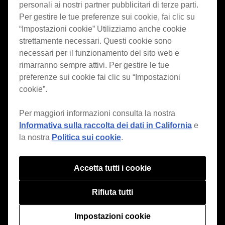
personali ai nostri partner pubblicitari di terze parti.
Per gestire le tue preferenze sui cookie, fai clic su
“Impostazioni cookie” Utilizziamo anche cookie
strettamente necessari. Questi cookie sono
Italiano
necessari per il funzionamento del sito web e
rimarranno sempre attivi. Per gestire le tue
preferenze sui cookie fai clic su “Impostazioni
cookie”.
Features
ver.7
Per maggiori informazioni consulta la nostra
Style
Informativa sulla raccolta dei dati in California
e
la nostra
Politica sui cookie
.
House / Techno
Open Format
Accetta tutti i cookie
Mobile & Home
Professional
Rifiuta tutti
Impostazioni cookie
Support