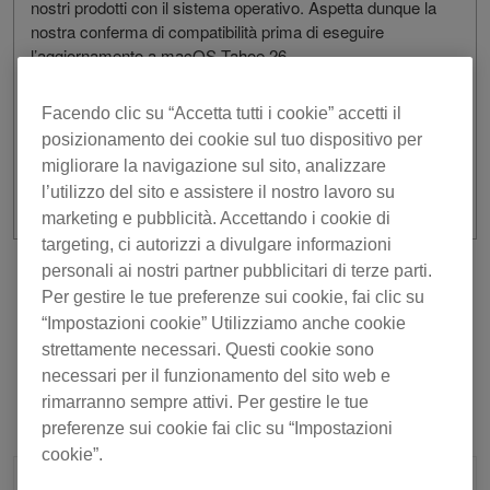
nostri prodotti con il sistema operativo. Aspetta dunque la
nostra conferma di compatibilità prima di eseguire
l’aggiornamento a macOS Tahoe 26.
Fai clic
qui
per i risultati della verifica.
Facendo clic su “Accetta tutti i cookie” accetti il
Per iOS 26, fai clic
qui
.
posizionamento dei cookie sul tuo dispositivo per
Per iPadOS 26, fai clic
qui
.
migliorare la navigazione sul sito, analizzare
l’utilizzo del sito e assistere il nostro lavoro su
marketing e pubblicità. Accettando i cookie di
targeting, ci autorizzi a divulgare informazioni
personali ai nostri partner pubblicitari di terze parti.
precedente
Torna all'elenco
Per gestire le tue preferenze sui cookie, fai clic su
“Impostazioni cookie” Utilizziamo anche cookie
prossimo
strettamente necessari. Questi cookie sono
necessari per il funzionamento del sito web e
rimarranno sempre attivi. Per gestire le tue
preferenze sui cookie fai clic su “Impostazioni
cookie”.