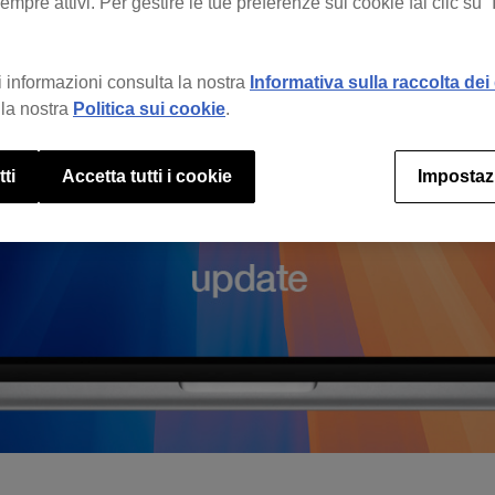
mpre attivi. Per gestire le tue preferenze sui cookie fai clic su 
 informazioni consulta la nostra
Informativa sulla raccolta dei 
la nostra
Politica sui cookie
.
tti
Accetta tutti i cookie
Impostaz