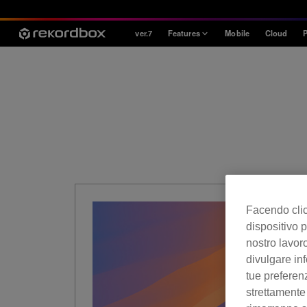
ver.7
Features
Mobile
Cloud
P
Style
House / Techno
Open Format
Mobile & Home
Professional
Facendo clic 
dispositivo p
nostro lavoro
divulgare inf
tue preferen
strettamente