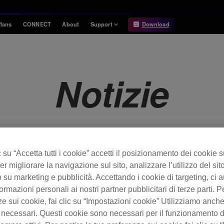
lans
CONNECT
About
Support
Download
Information
Compatibility
Information
Compatible DJ units
Notizie
Release Notes
Hardware Unlock
Hardware Diagrams
USB Export
System
Requirements
su “Accetta tutti i cookie” accetti il posizionamento dei cookie s
er migliorare la navigazione sul sito, analizzare l’utilizzo del sito
 su marketing e pubblicità. Accettando i cookie di targeting, ci a
ormazioni personali ai nostri partner pubblicitari di terze parti. P
ze sui cookie, fai clic su “Impostazioni cookie” Utilizziamo anch
 necessari. Questi cookie sono necessari per il funzionamento d