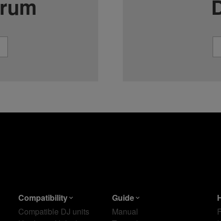
orum
Compatibility
Guide
Compatible DJ units
Manual