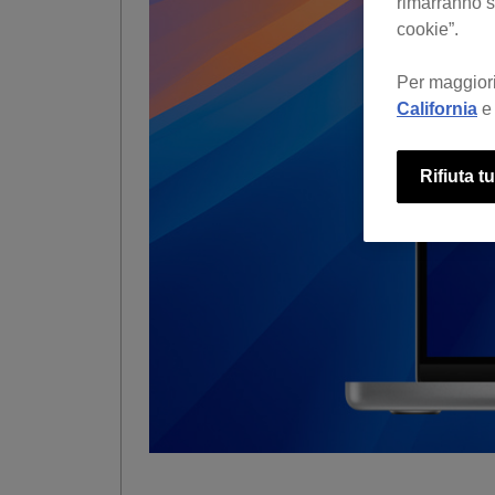
rimarranno se
cookie”.
Per maggiori
California
e 
Rifiuta tu