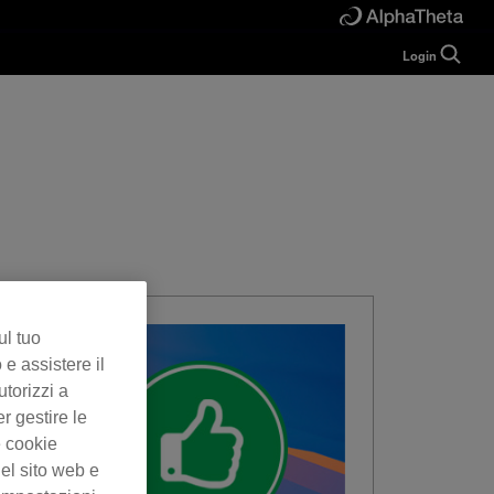
Login
Guide
Help
Manual
FAQ
Tutorials
Inquiries
rekordbox for
Developers
Forum
ul tuo
 e assistere il
utorizzi a
er gestire le
e cookie
el sito web e