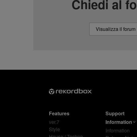
Chiedi al f
Visualizza il forum
Features
Support
ver.7
Information
Style
Information
House / Techno