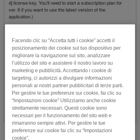
dj license key. You'll need to start a subscription plan for
ver. 6 if you want to use the latest version of the
application.)
release notes
IMPROVED
Facendo clic su “Accetta tutti i cookie” accetti il
posizionamento dei cookie sul tuo dispositivo per
Shorter startup time.
migliorare la navigazione sul sito, analizzare
FIXED
l’utilizzo del sito e assistere il nostro lavoro su
marketing e pubblicità. Accettando i cookie di
The CFX FILTER was activated even it was turned
targeting, ci autorizzi a divulgare informazioni
off on the display when a controller was connected.
personali ai nostri partner pubblicitari di terze parti.
Improved stability and fixes for other minor issues.
Per gestire le tue preferenze sui cookie, fai clic su
“Impostazioni cookie” Utilizziamo anche cookie
strettamente necessari. Questi cookie sono
necessari per il funzionamento del sito web e
rimarranno sempre attivi. Per gestire le tue
preferenze sui cookie fai clic su “Impostazioni
precedente
Torna all'elenco
cookie”.