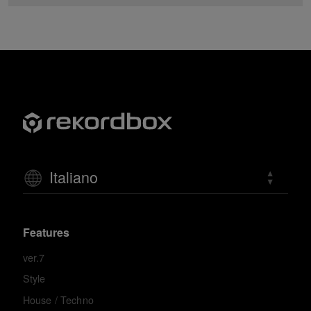
Italiano
Features
ver.7
Style
House / Techno