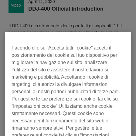
April 14, 2020
VIDEO
DDJ-400 Official Introduction
Il DDJ-400 è lo strumento ideale per tutti gli aspiranti DJ. I
comandi consentono di apprendere facilmente le nozioni
di base, mentre le numerose funzioni ti aiuteranno a
sviluppare le tue abilità. Il controller è compatibile con la
Facendo clic su “Accetta tutti i cookie” accetti il
nuova funzione Tutorial di rekordbox, che spiega passo
posizionamento dei cookie sul tuo dispositivo per
per passo il funzionamento delle apparecchiature entry
migliorare la navigazione sul sito, analizzare
level. Anche se non ti sei mai avventurato dietro la
l’utilizzo del sito e assistere il nostro lavoro su
console, potrai imparare con facilità a praticare la
marketing e pubblicità. Accettando i cookie di
professione del DJ.
targeting, ci autorizzi a divulgare informazioni
personali ai nostri partner pubblicitari di terze parti.
Per gestire le tue preferenze sui cookie, fai clic su
“Impostazioni cookie” Utilizziamo anche cookie
strettamente necessari. Questi cookie sono
necessari per il funzionamento del sito web e
rimarranno sempre attivi. Per gestire le tue
preferenze sui cookie fai clic su “Impostazioni