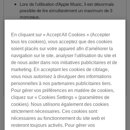
Lors de l’utilisation d’Apple Music, il est désormais
possible de lire simultanément un maximum de 3
morceaux.
CORRIGÉ
En cliquant sur « Accept All Cookies » (Accepter
Plantage potentiel lors de la suppression de
tous les cookies), vous acceptez que des cookies
morceaux exportés vers un dispositif de stockage
soient placés sur votre appareil afin d'améliorer la
USB.
navigation sur le site, analyser l'utilisation du site et
Stabilité améliorée et autres problèmes mineurs
de nous aider dans nos initiatives publicitaires et de
corrigés.
marketing. En acceptant les cookies de ciblage,
vous nous autorisez à divulguer des informations
personnelles à nos partenaires publicitaires tiers.
Pour gérer vos préférences en matière de cookies,
cliquez sur « Cookies Settings » (paramètres de
cookies). Nous utilisons également des cookies
Précédente
Retour à la liste
strictement nécessaires. Ces cookies sont
Suivant
nécessaires au fonctionnement du site web et
resteront toujours activés. Pour gérer vos