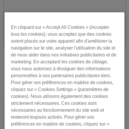
[6/24 added] This problem has been fixed in ver. 6.0.2.
Please use the latest version of
rekordbox
.
En cliquant sur « Accept All Cookies » (Accepter
tous les cookies), vous acceptez que des cookies
soient placés sur votre appareil afin d'améliorer la
navigation sur le site, analyser l'utilisation du site et
de nous aider dans nos initiatives publicitaires et de
Précédente
Retour à la liste
marketing. En acceptant les cookies de ciblage,
Suivant
vous nous autorisez à divulguer des informations
personnelles à nos partenaires publicitaires tiers.
Pour gérer vos préférences en matière de cookies,
cliquez sur « Cookies Settings » (paramètres de
cookies). Nous utilisons également des cookies
strictement nécessaires. Ces cookies sont
nécessaires au fonctionnement du site web et
resteront toujours activés. Pour gérer vos
préférences en matière de cookies, cliquez sur «