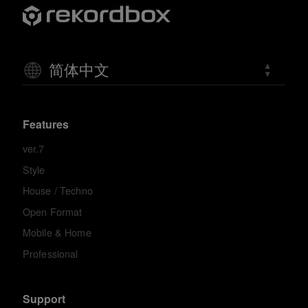
简体中文
Features
ver.7
Style
House / Techno
Open Format
Mobile & Home
Professional
Support