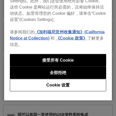
Settings)。此外，我们还会使用绝对必要 Cookie。
这些 Cookie 是网站运行所必需的，且将始终保持活
https://rekordbox.com/zh-cn/support/faq/onelibrary-7/#faq-89442
动状态。如需管理您的 Cookie 偏好，请单击“Cookie
设置”(Cookies Settings)。
有没有办法确认用rekordbox ver. 7导出
请参阅我们的
《加利福尼亚州收集通知》(California
的USB存储设备在CDJ-3000X上可以浏览
Notice at Collection)
和
《Cookie 政策》
了解更多
哪些内容？
信息。
接受所有 Cookie
I exported tracks and playlists
rekordbox ver. 7 导出到USB存储设备，
全部拒绝
但当我将设备连接到CDJ-3000X时，我无
法浏览曲目或播放列表。该设备在其他播
Cookie 设置
放器上运行良好。
我可以将我一直使用的USB资料库转换成