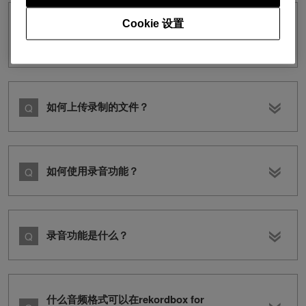
Cookie 设置
能否用连接到 DJ 控制器的麦克风录制音
频？
如何上传录制的文件？
如何使用录音功能？
录音功能是什么？
什么音频格式可以在rekordbox for