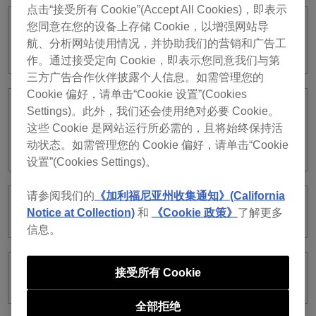
点击“接受所有 Cookie”(Accept All Cookies)，即表示
您同意在您的设备上存储 Cookie，以增强网站导
rekordbox for iOS (ver. 4)可以使用旧版
航、分析网站使用情况，并协助我们的营销和广告工
rekordbox for iOS的资料库吗？
作。通过接受定向 Cookie，即表示您同意我们与第
三方广告合作伙伴披露个人信息。如需管理您的
Cookie 偏好，请单击“Cookie 设置”(Cookies
Settings)。此外，我们还会使用绝对必要 Cookie。
我的 rekordbox for iOS (ver. 4)资料库是
这些 Cookie 是网站运行所必需的，且将始终保持活
否可以与早于 ver.6 的rekordbox for
Mac/Windows中的rekordbox同步？
动状态。如需管理您的 Cookie 偏好，请单击“Cookie
设置”(Cookies Settings)。
请参阅我们的
《加利福尼亚州收集通知》(California
在Lite Mode下可以使用哪些功能？
Notice at Collection)
和
《Cookie 政策》
了解更多
信息。
接受所有 Cookie
录音支持哪些音频格式？
全部拒绝