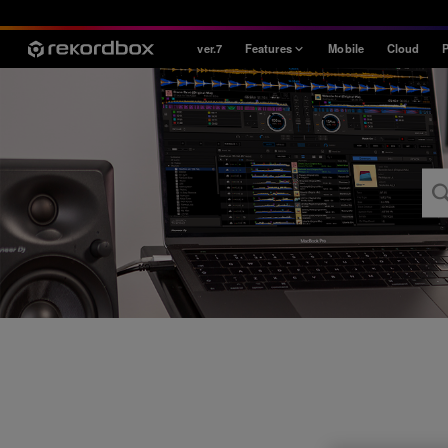
ver.7
Features
Mobile
Cloud
P
Style
House / Techno
Open Format
Mobile & Home
Professional