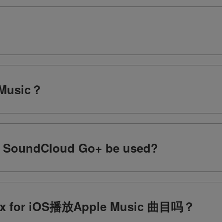
usic？
an SoundCloud Go+ be used?
 for iOS播放Apple Music 曲目吗？