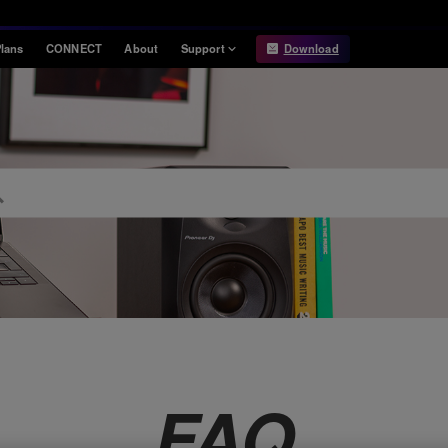
lans
CONNECT
About
Support
Download
Information
Compatibility
Information
Compatible DJ units
Release Notes
Hardware Unlock
Hardware Diagrams
USB Export
System
Requirements
FAQ