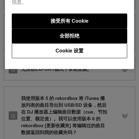
信息。
接受所有 Cookie
将 rekordbox 更新到版本 6 后，使用
SYNC MANAGER同步的播放列表将从设
全部拒绝
备中删除。
Cookie 设置
无法在EXPORT模式下录制音频。
我使用版本 5 的 rekordbox 将 iTunes 播
放列表的曲目导出到 USB/SD 设备，然后
在 DJ 播放器上编辑曲目数据（cue、节拍
位置、额定值）。我可以使用版本 6 的
rekordbox [更新收藏夹] 将编辑过的曲目
数据返回到我的收藏夹吗？