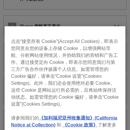
iTunes 资料库不显示。
点击“接受所有 Cookie”(Accept All Cookies)，即表示
您同意在您的设备上存储 Cookie，以增强网站导
解析曲目时，[Vocal]变为灰显且无法选
航、分析网站使用情况，并协助我们的营销和广告工
择。
作。通过接受定向 Cookie，即表示您同意我们与第
三方广告合作伙伴披露个人信息。如需管理您的
Cookie 偏好，请单击“Cookie 设置”(Cookies
Settings)。此外，我们还会使用绝对必要 Cookie。
无法在PERFORMANCE模式下录制音
这些 Cookie 是网站运行所必需的，且将始终保持活
频。
动状态。如需管理您的 Cookie 偏好，请单击“Cookie
设置”(Cookies Settings)。
请参阅我们的
《加利福尼亚州收集通知》(California
使用Cloud Library Sync时，rekordbox
Notice at Collection)
和
《Cookie 政策》
了解更多
响应缓慢。