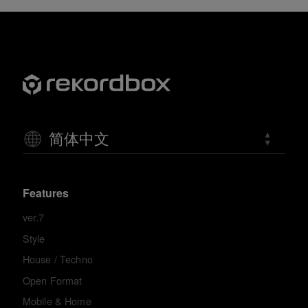
简体中文
Features
ver.7
Style
House / Techno
Open Format
Mobile & Home