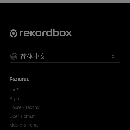
简体中文
Features
ver.7
Style
House / Techno
Open Format
Mobile & Home