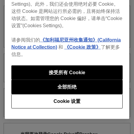
Settings)。此外，我们还会使用绝对必要 Cookie。
这些 Cookie 是网站运行所必需的，且将始终保持活
当我试图通过将移动设备放在DJ设备上登
动状态。如需管理您的 Cookie 偏好，请单击“Cookie
录时，移动设备上显示了一个[无法正常完
设置”(Cookies Settings)。
成。再次将智能手机放在DJ设备上。]错
误。我该怎么办？
请参阅我们的
《加利福尼亚州收集通知》(California
Notice at Collection)
和
《Cookie 政策》
了解更多
信息。
即使将移动设备（NFC兼容）放在DJ设备
上，我也无法登录。
接受所有 Cookie
全部拒绝
我无法在CloudDirectPlay上播放我上传
Cookie 设置
到Google Drive的曲目。怎么会这样呢