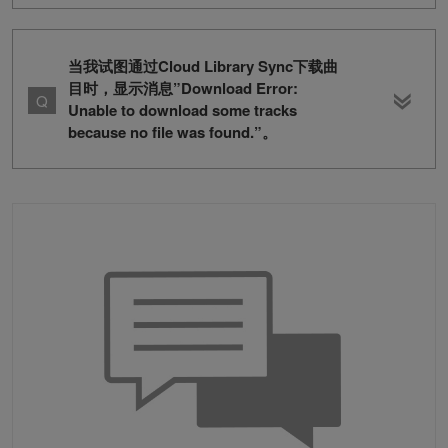
当我试图通过Cloud Library Sync下载曲
目时，显示消息”Download Error:
Unable to download some tracks
because no file was found.”。