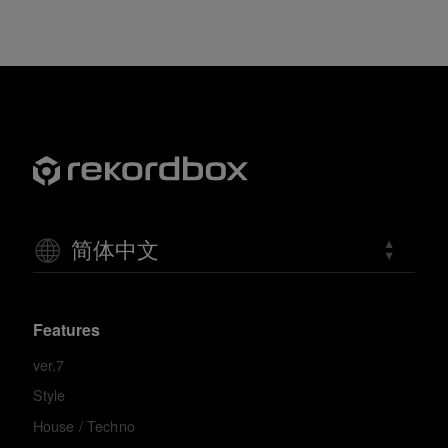
简体中文
Features
ver.7
Style
House / Techno