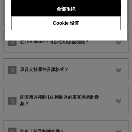
我的 rekordbox for iOS (ver. 4)资料库是
否可以与早于 ver.6 的rekordbox for
全部拒绝
Mac/Windows中的rekordbox同步？
Cookie 设置
在Lite Mode下可以使用哪些功能？
录音支持哪些音频格式？
能否用连接到 DJ 控制器的麦克风录制音
频？
如何上传录制的文件？