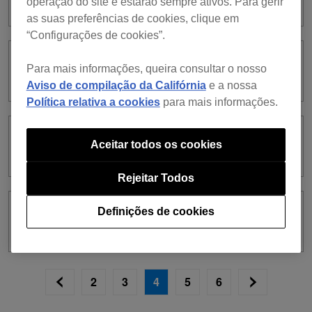
operação do site e estarão sempre ativos. Para gerir
as suas preferências de cookies, clique em
“Configurações de cookies”.
ver. 6.8.1
Para mais informações, queira consultar o nosso
Aviso de compilação da Califórnia
e a nossa
Política relativa a cookies
para mais informações.
ver. 6.8.0
Aceitar todos os cookies
Rejeitar Todos
Definições de cookies
ver. 6.7.7
2
3
4
5
6