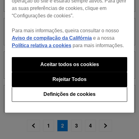
operação do site e estarão sempre ativos. Para gerir
as suas preferências de cookies, clique em
“Configurações de cookies”.
ver. 7.1.3
Para mais informações, queira consultar o nosso
Aviso de compilação da Califórnia
e a nossa
Política relativa a cookies
para mais informações.
ver. 7.1.2
Aceitar todos os cookies
Rejeitar Todos
Definições de cookies
ver. 7.1.1
1
2
3
4