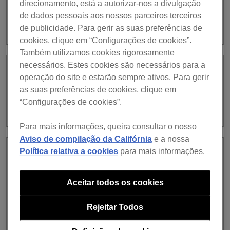
direcionamento, está a autorizar-nos a divulgação
de dados pessoais aos nossos parceiros terceiros
de publicidade. Para gerir as suas preferências de
https://rekordbox.com/pt/support/faq/onelibrary-7/#faq-89448
cookies, clique em “Configurações de cookies”.
Também utilizamos cookies rigorosamente
necessários. Estes cookies são necessários para a
Existe uma forma de confirmar o que
operação do site e estarão sempre ativos. Para gerir
pode ser navegado no CDJ-3000X para
as suas preferências de cookies, clique em
um dispositivo de armazenamento USB
“Configurações de cookies”.
exportado com o rekordbox ver. 7?
Para mais informações, queira consultar o nosso
Aviso de compilação da Califórnia
e a nossa
Política relativa a cookies
para mais informações.
I exported tracks and playl do
rekordbox ver. 7 para um dispositivo de
armazenamento USB, mas quando ligo
Aceitar todos os cookies
o dispositivo a um CDJ-3000X não
consigo navegar nas faixas ou listas de
Rejeitar Todos
reprodução. O dispositivo funciona
bem noutros leitores.