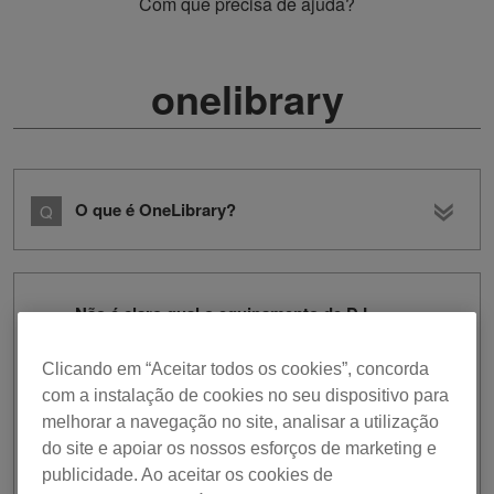
Com que precisa de ajuda?
onelibrary
O que é OneLibrary?
Não é claro qual o equipamento de DJ
que suporta a OneLibrary ou a Device
Library tradicional.
Clicando em “Aceitar todos os cookies”, concorda
com a instalação de cookies no seu dispositivo para
melhorar a navegação no site, analisar a utilização
Consulte
aqui
para informação sobre o equipamento de DJ.
do site e apoiar os nossos esforços de marketing e
publicidade. Ao aceitar os cookies de