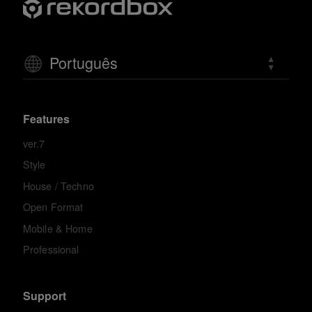
Português
Features
ver.7
Style
House / Techno
Open Format
Mobile & Home
Professional
Support