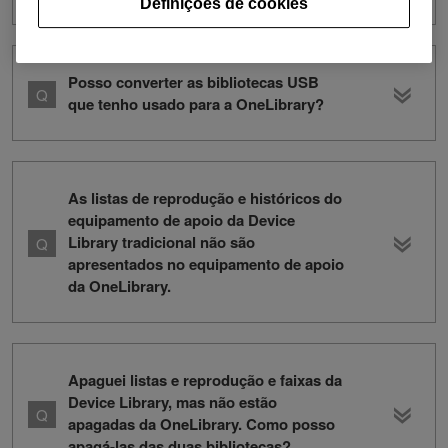
Definições de cookies
Posso converter as bibliotecas USB
que tenho usado para a OneLibrary?
As listas de reprodução e históricos do
equipamento de apoio da Device
Library tradicional não são
apresentados no equipamento de apoio
da OneLibrary.
Apaguei listas e reprodução e faixas da
Device Library, mas não estão
apagadas da OneLibrary. Como posso
apagá-las das duas bibliotecas?