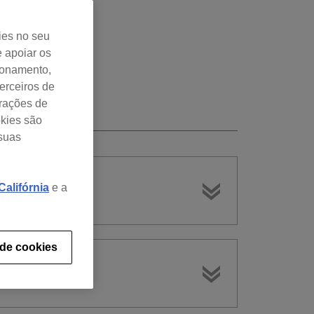
ies no seu
e apoiar os
cionamento,
erceiros de
urações de
okies são
 suas
scrição?
alifórnia
e a
 de cookies
 versão 7.