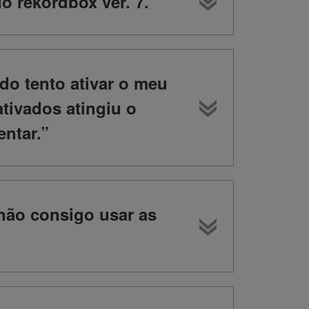
 rekordbox ver. 7.
do tento ativar o meu
tivados atingiu o
entar.”
 não consigo usar as