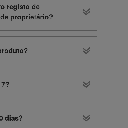
o registo de
o de proprietário?
 produto?
 7?
0 dias?