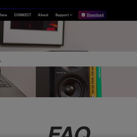
lans
CONNECT
About
Support
Download
Information
Compatibility
Information
Compatible DJ units
Release Notes
Hardware Unlock
Hardware Diagrams
USB Export
System
Requirements
FAQ