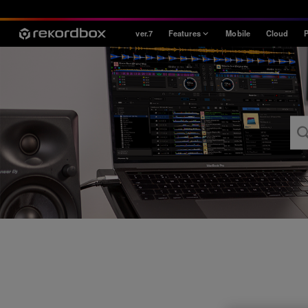
ver.7
Features
Mobile
Cloud
P
Style
House / Techno
Open Format
Mobile & Home
Professional