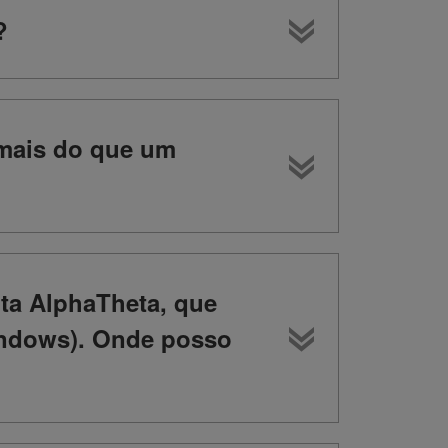
?
 mais do que um
ta AlphaTheta, que
indows). Onde posso