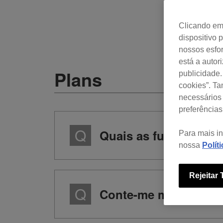
Clicando em 
dispositivo 
nossos esfor
está a autor
Plans
publicidade.
cookies”. T
necessários 
preferências
Quais as funcionalid
Para mais i
nossa
Polít
Rejeitar
Conte-me mais sobre 