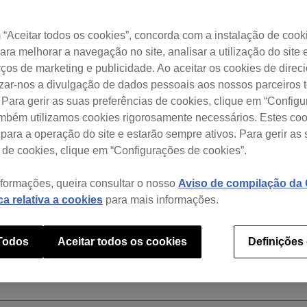
“Aceitar todos os cookies”, concorda com a instalação de cook
Com que precisa de ajuda?
para melhorar a navegação no site, analisar a utilização do site 
ços de marketing e publicidade. Ao aceitar os cookies de dire
izar-nos a divulgação de dados pessoais aos nossos parceiros t
 Para gerir as suas preferências de cookies, clique em “Config
ambém utilizamos cookies rigorosamente necessários. Estes co
para a operação do site e estarão sempre ativos. Para gerir as
 de cookies, clique em “Configurações de cookies”.
ades disponíveis em cada plano de sub
nformações, queira consultar o nosso
Aviso de compilação da C
ica relativa a cookies
para mais informações.
 Todos
Aceitar todos os cookies
Definições
o período experimental de avaliação da