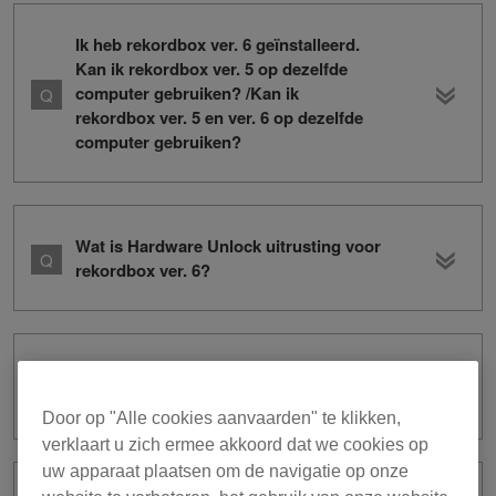
Ik heb rekordbox ver. 6 geïnstalleerd.
Kan ik rekordbox ver. 5 op dezelfde
computer gebruiken? /Kan ik
rekordbox ver. 5 en ver. 6 op dezelfde
computer gebruiken?
Wat is Hardware Unlock uitrusting voor
rekordbox ver. 6?
Waar kan ik rekordbox ver. 5
downloaden?
Door op "Alle cookies aanvaarden" te klikken,
verklaart u zich ermee akkoord dat we cookies op
uw apparaat plaatsen om de navigatie op onze