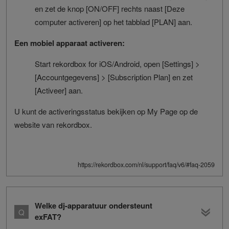
en zet de knop [ON/OFF] rechts naast [Deze
computer activeren] op het tabblad [PLAN] aan.
Een mobiel apparaat activeren:
Start rekordbox for iOS/Android, open [Settings] >
[Accountgegevens] > [Subscription Plan] en zet
[Activeer] aan.
U kunt de activeringsstatus bekijken op My Page op de
website van rekordbox.
https://rekordbox.com/nl/support/faq/v6/#faq-2059
Welke dj-apparatuur ondersteunt
exFAT?