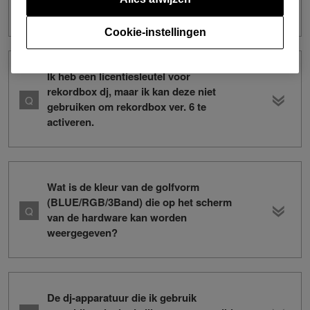
ik dat doen?
Cookie-instellingen
Ik heb een licentiesleutel voor
rekordbox dj, maar ik kan deze niet
gebruiken om rekordbox ver. 6 te
activeren.
Wat is de kleur van de golfvorm
(BLUE/RGB/3Band) die op het scherm
van de hardware kan worden
weergegeven?
De dj-apparatuur die ik gebruik