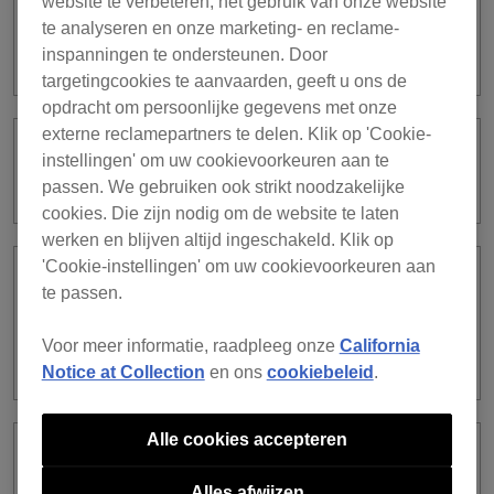
website te verbeteren, het gebruik van onze website
Ik heb een abonnement voor rekordbox
te analyseren en onze marketing- en reclame-
ver. 5. Wat moet ik doen om ver. 6 te
gebruiken?
inspanningen te ondersteunen. Door
targetingcookies te aanvaarden, geeft u ons de
opdracht om persoonlijke gegevens met onze
externe reclamepartners te delen. Klik op 'Cookie-
Waar vind ik de licentie-informatie voor
instellingen' om uw cookievoorkeuren aan te
rekordbox ver. 5?
passen. We gebruiken ook strikt noodzakelijke
cookies. Die zijn nodig om de website te laten
werken en blijven altijd ingeschakeld. Klik op
'Cookie-instellingen' om uw cookievoorkeuren aan
Bestaat het gevaar dat ik al mijn muziek
te passen.
verlies door mijn abonnement voor
rekordbox ver. 5 op te zeggen en
Voor meer informatie, raadpleeg onze
California
rekordbox ver. 6 te downloaden?
Notice at Collection
en ons
cookiebeleid
.
Alle cookies accepteren
Ik heb rekordbox geüpgraded naar ver.
6, maar ik wil terug naar ver. 5. Hoe kan
Alles afwijzen