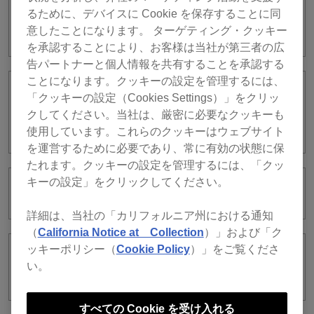
るために、デバイスに Cookie を保存することに同
Beatsourceのアイコンが見つかりませ
ん。
意したことになります。 ターゲティング・クッキー
を承認することにより、お客様は当社が第三者の広
告パートナーと個人情報を共有することを承認する
ことになります。クッキーの設定を管理するには、
ストリーミング楽曲は同一アカウントで
「クッキーの設定（Cookies Settings）」をクリッ
ログインした複数のデバイスで、同時に
クしてください。当社は、厳密に必要なクッキーも
再生することはできますか？
使用しています。これらのクッキーはウェブサイト
を運営するために必要であり、常に有効の状態に保
たれます。クッキーの設定を管理するには、「クッ
キーの設定」をクリックしてください。
SoundCloudにログインできません。
詳細は、当社の「カリフォルニア州における通知
（
California Notice at Collection
）」および「ク
ッキーポリシー（
Cookie Policy
）」をご覧くださ
BeatsourceからBeatportへの移行作業に
い。
ついて教えてください。
すべての Cookie を受け入れる