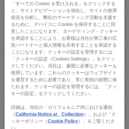
「すべての Cookie を受け入れる」をクリックする
と、サイトナビゲーションを強化し、サイトの使用
状況を分析し、弊社のマーケティング活動を支援す
るために、デバイスに Cookie を保存することに同
オーディエンスからリクエストを受け付
意したことになります。 ターゲティング・クッキー
けるためにはどうすればいいですか？
を承認することにより、お客様は当社が第三者の広
告パートナーと個人情報を共有することを承認する
ことになります。クッキーの設定を管理するには、
リクエストカタログとは何ですか？
「クッキーの設定（Cookies Settings）」をクリッ
クしてください。当社は、厳密に必要なクッキーも
使用しています。これらのクッキーはウェブサイト
を運営するために必要であり、常に有効の状態に保
CoBeatとは何ですか？
たれます。クッキーの設定を管理するには、「クッ
キーの設定」をクリックしてください。
詳細は、当社の「カリフォルニア州における通知
CoBeatの対応DJ機器は何ですか？
（
California Notice at Collection
）」および「ク
ッキーポリシー（
Cookie Policy
）」をご覧くださ
い。