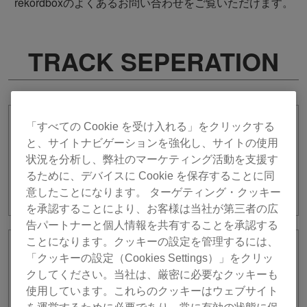
rekordboxのよくあるお問い合わせをご覧いただけます。
TRACK SEPERATION
「すべての Cookie を受け入れる」をクリックする
DDJ-FLX10にて、TRACK SEPARATION
と、サイトナビゲーションを強化し、サイトの使用
機能の[レイアウト]>[カスタマイズ設
定]>[CUSTOM1]を選択時、EQ HIツマミ
状況を分析し、弊社のマーケティング活動を支援す
を操作してPART ISO(VOCAL)をコント
るために、デバイスに Cookie を保存することに同
ロールできません。
意したことになります。 ターゲティング・クッキー
を承認することにより、お客様は当社が第三者の広
告パートナーと個人情報を共有することを承認する
ことになります。クッキーの設定を管理するには、
楽曲ロード時に「メモリの空き容量が不
「クッキーの設定（Cookies Settings）」をクリッ
足しているためTRACK SEPARATION機
クしてください。当社は、厳密に必要なクッキーも
能を利用できません。」というコーショ
使用しています。これらのクッキーはウェブサイト
ンが表示されます。