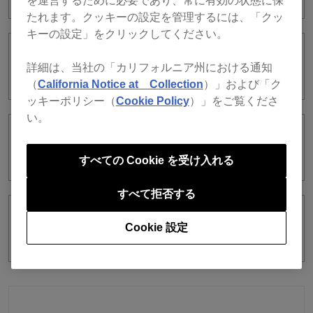
を運営するために必要であり、常に有効の状態に保
たれます。クッキーの設定を管理するには、「クッ
キーの設定」をクリックしてください。
TRACK SEPARATION機能を使うとノイ
詳細は、当社の「カリフォルニア州における通知
ズが発生します。
（
California Notice at Collection
）」および「ク
ッキーポリシー（
Cookie Policy
）」をご覧くださ
い。
TRACK SEPARATION機能とは何です
か？
すべての Cookie を受け入れる
すべて拒否する
TRACK SEPARATION機能はDJ機器でコ
Cookie 設定
ントロールできますか？